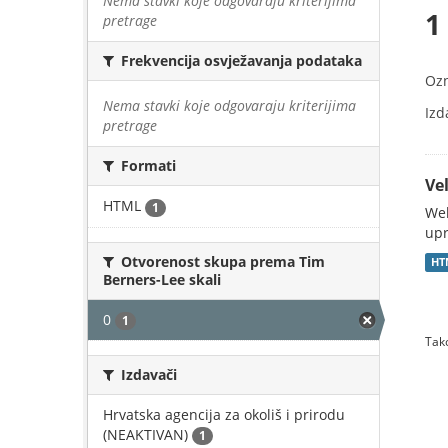
Nema stavki koje odgovaraju kriterijima
1
pretrage
Frekvencija osvježavanja podataka
Oz
Nema stavki koje odgovaraju kriterijima
Izd
pretrage
Formati
Vel
HTML
1
Web
upr
Otvorenost skupa prema Tim
HT
Berners-Lee skali
0
1
Tako
Izdavači
Hrvatska agencija za okoliš i prirodu
(NEAKTIVAN)
1