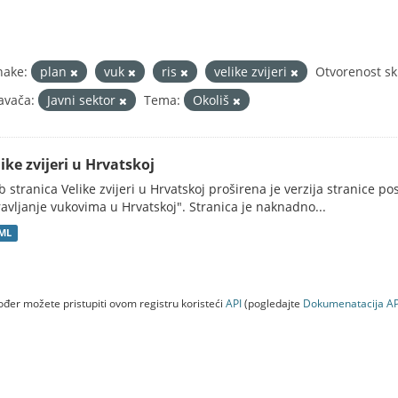
nake:
plan
vuk
ris
velike zvijeri
Otvorenost sk
avača:
Javni sektor
Tema:
Okoliš
ike zvijeri u Hrvatskoj
 stranica Velike zvijeri u Hrvatskoj proširena je verzija stranice po
avljanje vukovima u Hrvatskoj". Stranica je naknadno...
ML
đer možete pristupiti ovom registru koristeći
API
(pogledajte
Dokumenаtаcijа AP