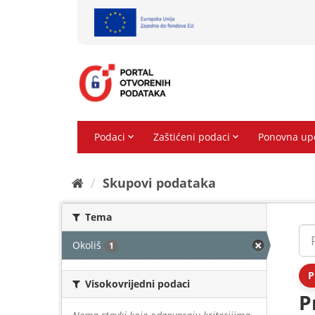
Preskoči
na
sadržaj
Skupovi podаtаkа
Tema
Okoliš
1
P
Visokovrijedni podaci
P