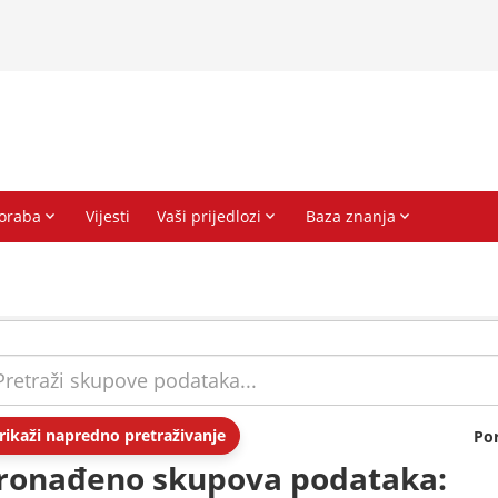
rikaži napredno pretraživanje
Po
ronađeno skupova podataka: