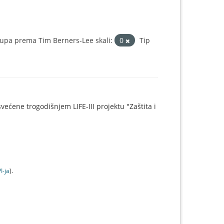
upa prema Tim Berners-Lee skali:
0
Tip
svećene trogodišnjem LIFE-III projektu "Zaštita i
I-jа
).