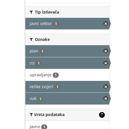
Tip izdavača
Javni sektor
1
Oznake
plan
1
ris
1
upravljanje
1
velike zvijeri
1
vuk
1
Vrsta podataka
?
Javno
1