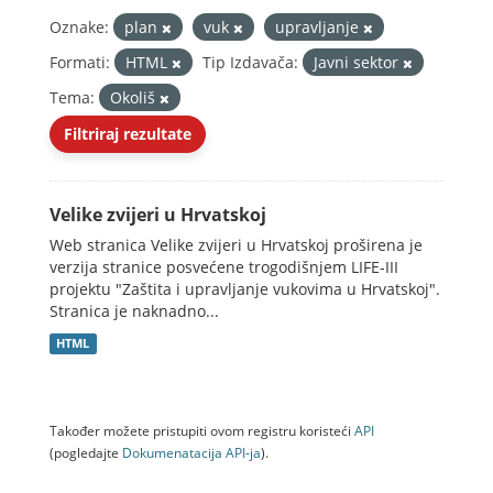
Oznake:
plan
vuk
upravljanje
Formati:
HTML
Tip Izdavača:
Javni sektor
Tema:
Okoliš
Filtriraj rezultate
Velike zvijeri u Hrvatskoj
Web stranica Velike zvijeri u Hrvatskoj proširena je
verzija stranice posvećene trogodišnjem LIFE-III
projektu "Zaštita i upravljanje vukovima u Hrvatskoj".
Stranica je naknadno...
HTML
Također možete pristupiti ovom registru koristeći
API
(pogledajte
Dokumenаtаcijа API-jа
).