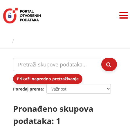
Preskoči
na
sadržaj
Skupovi podаtаkа
Prikaži napredno pretraživanje
Poredaj prema
Pronađeno skupova
podataka: 1