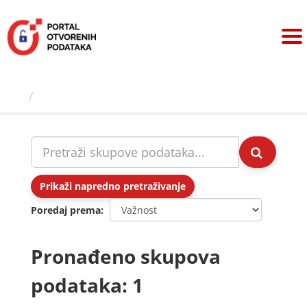
Preskoči
na
sadržaj
Skupovi podаtаkа
Prikaži napredno pretraživanje
Poredaj prema
Pronađeno skupova
podataka: 1