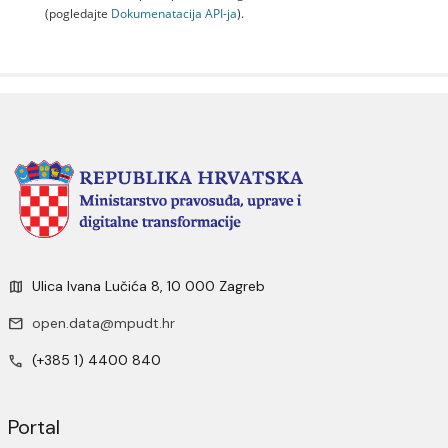
(pogledajte
Dokumenаtаcijа API-jа
).