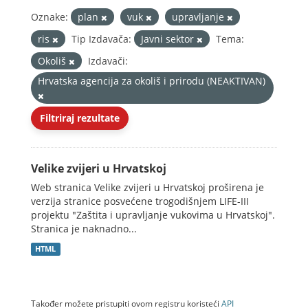
Oznake:
plan
vuk
upravljanje
ris
Tip Izdavača:
Javni sektor
Tema:
Okoliš
Izdavači:
Hrvatska agencija za okoliš i prirodu (NEAKTIVAN)
Filtriraj rezultate
Velike zvijeri u Hrvatskoj
Web stranica Velike zvijeri u Hrvatskoj proširena je
verzija stranice posvećene trogodišnjem LIFE-III
projektu "Zaštita i upravljanje vukovima u Hrvatskoj".
Stranica je naknadno...
HTML
Također možete pristupiti ovom registru koristeći
API