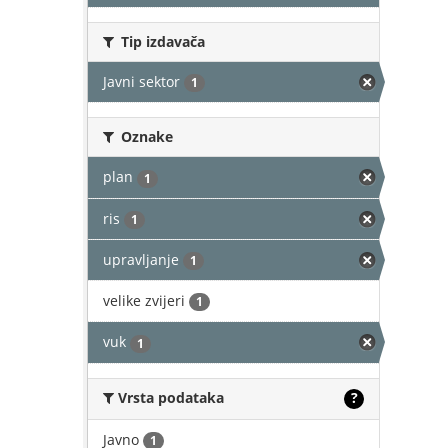
Tip izdavača
Javni sektor
1
Oznake
plan
1
ris
1
upravljanje
1
velike zvijeri
1
vuk
1
Vrsta podataka
?
Javno
1