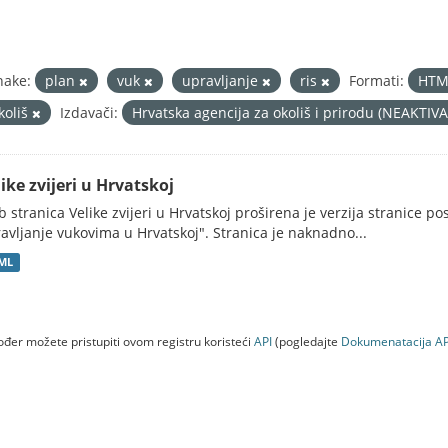
nake:
plan
vuk
upravljanje
ris
Formati:
HT
koliš
Izdavači:
Hrvatska agencija za okoliš i prirodu (NEAKTIV
ike zvijeri u Hrvatskoj
 stranica Velike zvijeri u Hrvatskoj proširena je verzija stranice po
avljanje vukovima u Hrvatskoj". Stranica je naknadno...
ML
đer možete pristupiti ovom registru koristeći
API
(pogledajte
Dokumenаtаcijа AP