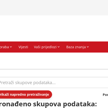
rikaži napredno pretraživanje
Po
ronađeno skupova podataka: