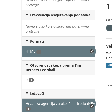
Nema stavki koje odgovaraju kriterijima
1
pretrage
Frekvencija osvježavanja podataka
Oz
Nema stavki koje odgovaraju kriterijima
O
pretrage
Formati
Vel
HTML
1
Web
upr
Otvorenost skupa prema Tim
HT
Berners-Lee skali
0
1
Tako
Izdavači
Hrvatska agencija za okoliš i prirodu (NEAKTIVAN)
1