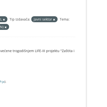
ML
Tip Izdavača:
Javni sektor
Tema:
AN)
svećene trogodišnjem LIFE-III projektu "Zaštita i
I-jа
).