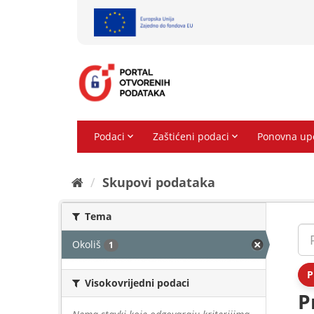
Preskoči
na
sadržaj
Skupovi podаtаkа
Tema
Okoliš
1
P
Visokovrijedni podaci
P