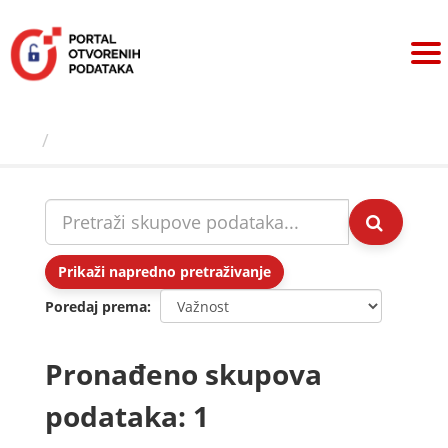
Preskoči
na
sadržaj
Skupovi podаtаkа
Prikaži napredno pretraživanje
Poredaj prema
Pronađeno skupova
podataka: 1