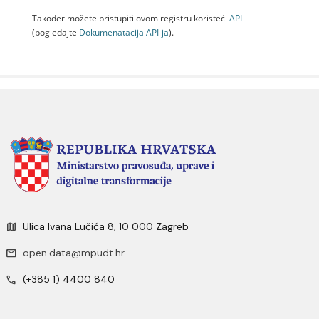
Također možete pristupiti ovom registru koristeći
API
(pogledajte
Dokumenаtаcijа API-jа
).