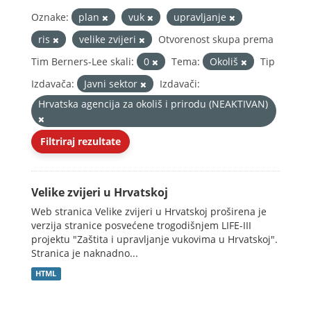
Oznake:
plan
vuk
upravljanje
ris
velike zvijeri
Otvorenost skupa prema
Tim Berners-Lee skali:
0
Tema:
Okoliš
Tip
Izdavača:
Javni sektor
Izdavači:
Hrvatska agencija za okoliš i prirodu (NEAKTIVAN)
Filtriraj rezultate
Velike zvijeri u Hrvatskoj
Web stranica Velike zvijeri u Hrvatskoj proširena je
verzija stranice posvećene trogodišnjem LIFE-III
projektu "Zaštita i upravljanje vukovima u Hrvatskoj".
Stranica je naknadno...
HTML