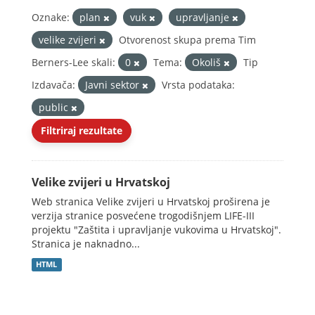
Oznake:
plan
vuk
upravljanje
velike zvijeri
Otvorenost skupa prema Tim
Berners-Lee skali:
0
Tema:
Okoliš
Tip
Izdavača:
Javni sektor
Vrsta podataka:
public
Filtriraj rezultate
Velike zvijeri u Hrvatskoj
Web stranica Velike zvijeri u Hrvatskoj proširena je
verzija stranice posvećene trogodišnjem LIFE-III
projektu "Zaštita i upravljanje vukovima u Hrvatskoj".
Stranica je naknadno...
HTML