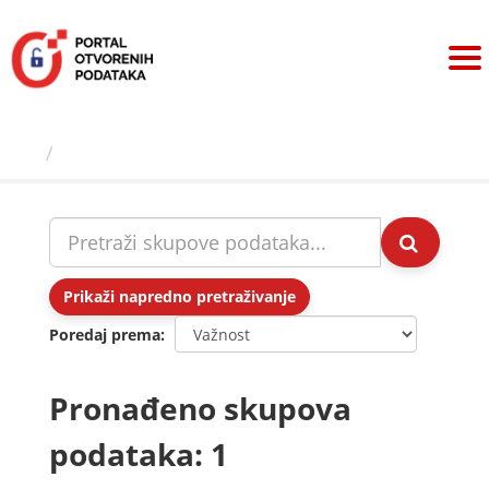
Preskoči
na
sadržaj
Skupovi podаtаkа
Prikaži napredno pretraživanje
Poredaj prema
Pronađeno skupova
podataka: 1