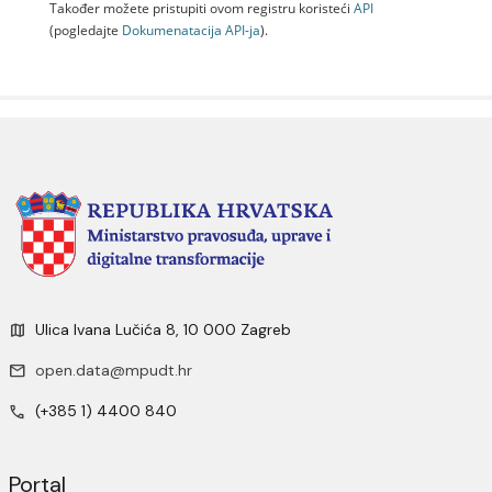
Također možete pristupiti ovom registru koristeći
API
(pogledajte
Dokumenаtаcijа API-jа
).