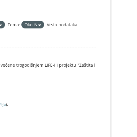
Tema:
Okoliš
Vrsta podataka:
svećene trogodišnjem LIFE-III projektu "Zaštita i
I-jа
).