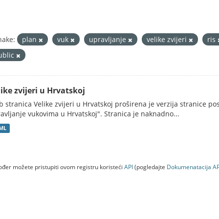
nake:
plan
vuk
upravljanje
velike zvijeri
ris
ublic
ike zvijeri u Hrvatskoj
 stranica Velike zvijeri u Hrvatskoj proširena je verzija stranice po
avljanje vukovima u Hrvatskoj". Stranica je naknadno...
ML
đer možete pristupiti ovom registru koristeći
API
(pogledajte
Dokumenаtаcijа AP