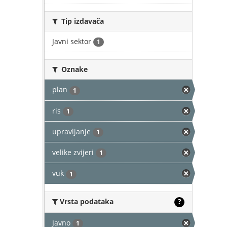
Tip izdavača
Javni sektor
1
Oznake
plan
1
ris
1
upravljanje
1
velike zvijeri
1
vuk
1
Vrsta podataka
?
Javno
1