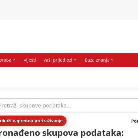
rikaži napredno pretraživanje
Po
ronađeno skupova podataka: