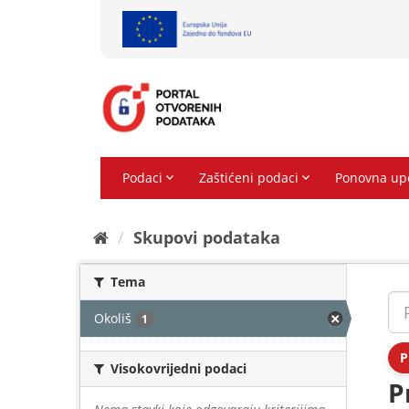
Preskoči
na
sadržaj
Skupovi podаtаkа
Tema
Okoliš
1
P
Visokovrijedni podaci
P