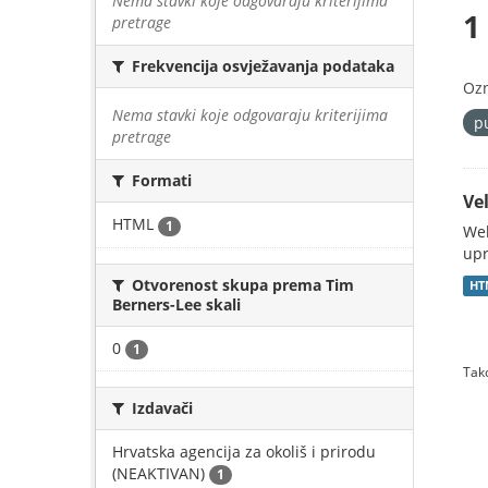
Nema stavki koje odgovaraju kriterijima
1
pretrage
Frekvencija osvježavanja podataka
Oz
Nema stavki koje odgovaraju kriterijima
p
pretrage
Formati
Vel
HTML
1
Web
upr
Otvorenost skupa prema Tim
HT
Berners-Lee skali
0
1
Tako
Izdavači
Hrvatska agencija za okoliš i prirodu
(NEAKTIVAN)
1