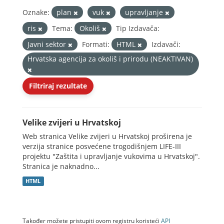
Oznake:
plan
vuk
upravljanje
ris
Tema:
Okoliš
Tip Izdavača:
Javni sektor
Formati:
HTML
Izdavači:
Hrvatska agencija za okoliš i prirodu (NEAKTIVAN)
Filtriraj rezultate
Velike zvijeri u Hrvatskoj
Web stranica Velike zvijeri u Hrvatskoj proširena je
verzija stranice posvećene trogodišnjem LIFE-III
projektu "Zaštita i upravljanje vukovima u Hrvatskoj".
Stranica je naknadno...
HTML
Također možete pristupiti ovom registru koristeći
API