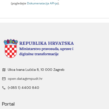
(pogledajte
Dokumenаtаcijа API-jа
).