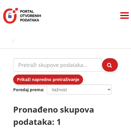
Preskoči
na
sadržaj
Skupovi podаtаkа
Prikaži napredno pretraživanje
Poredaj prema
Pronađeno skupova
podataka: 1