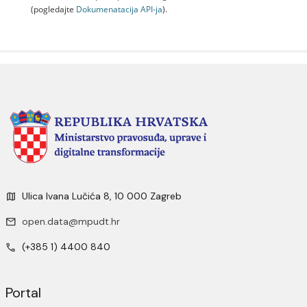
(pogledajte
Dokumenаtаcijа API-jа
).