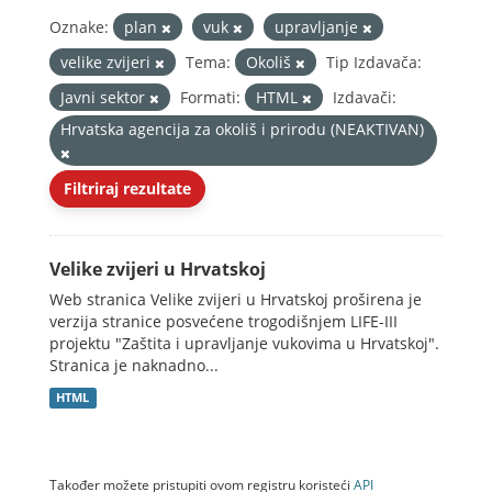
Oznake:
plan
vuk
upravljanje
velike zvijeri
Tema:
Okoliš
Tip Izdavača:
Javni sektor
Formati:
HTML
Izdavači:
Hrvatska agencija za okoliš i prirodu (NEAKTIVAN)
Filtriraj rezultate
Velike zvijeri u Hrvatskoj
Web stranica Velike zvijeri u Hrvatskoj proširena je
verzija stranice posvećene trogodišnjem LIFE-III
projektu "Zaštita i upravljanje vukovima u Hrvatskoj".
Stranica je naknadno...
HTML
Također možete pristupiti ovom registru koristeći
API