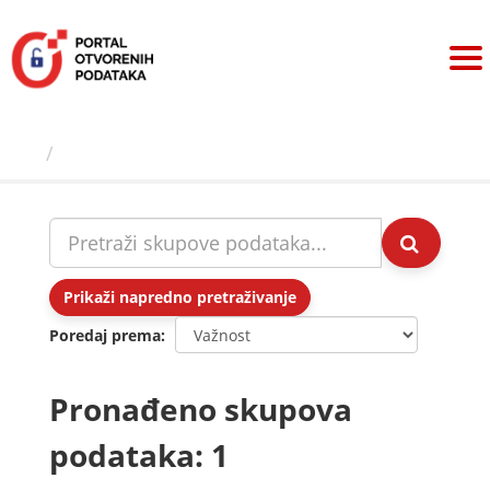
Preskoči
na
sadržaj
Skupovi podаtаkа
Prikaži napredno pretraživanje
Poredaj prema
Pronađeno skupova
podataka: 1