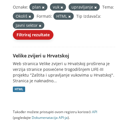
Oznake:
plan
vuk
upravljanje
Tema:
Okoliš
Formati:
HTML
Tip Izdavača:
Javni sektor
Filtriraj rezultate
Velike zvijeri u Hrvatskoj
Web stranica Velike zvijeri u Hrvatskoj proširena je
verzija stranice posvećene trogodišnjem LIFE-III
projektu "Zaštita i upravljanje vukovima u Hrvatskoj".
Stranica je naknadno...
HTML
Također možete pristupiti ovom registru koristeći
API
(pogledajte
Dokumenаtаcijа API-jа
).