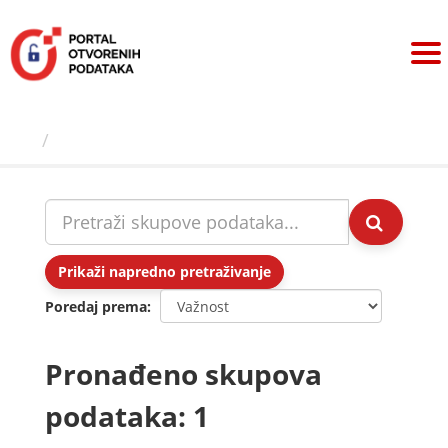
Preskoči
na
sadržaj
Skupovi podаtаkа
Prikaži napredno pretraživanje
Poredaj prema
Pronađeno skupova
podataka: 1