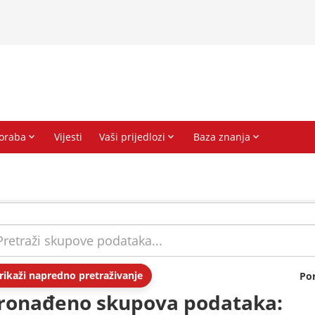
rikaži napredno pretraživanje
Po
ronađeno skupova podataka: