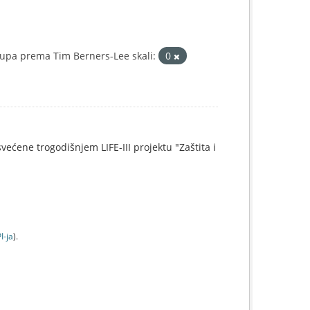
upa prema Tim Berners-Lee skali:
0
svećene trogodišnjem LIFE-III projektu "Zaštita i
I-jа
).