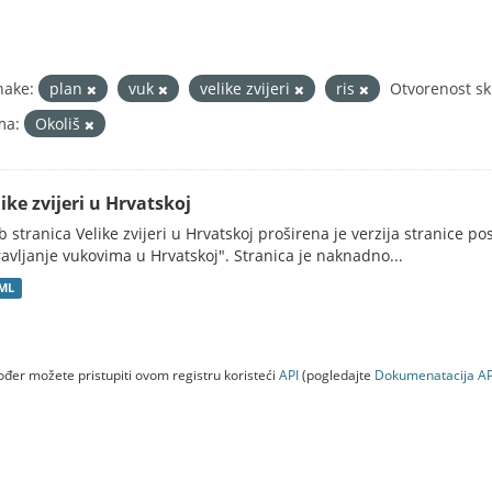
nake:
plan
vuk
velike zvijeri
ris
Otvorenost sk
ma:
Okoliš
ike zvijeri u Hrvatskoj
 stranica Velike zvijeri u Hrvatskoj proširena je verzija stranice po
avljanje vukovima u Hrvatskoj". Stranica je naknadno...
ML
đer možete pristupiti ovom registru koristeći
API
(pogledajte
Dokumenаtаcijа AP