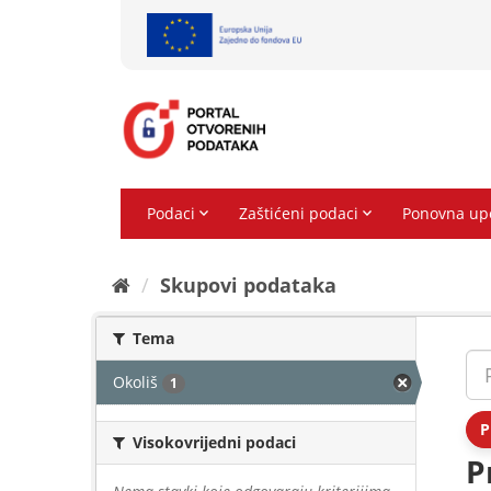
Preskoči
na
sadržaj
Skupovi podаtаkа
Tema
Okoliš
1
P
Visokovrijedni podaci
P