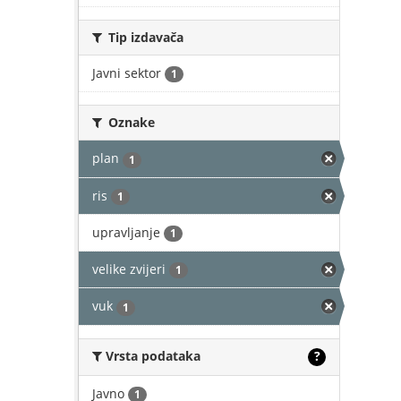
Tip izdavača
Javni sektor
1
Oznake
plan
1
ris
1
upravljanje
1
velike zvijeri
1
vuk
1
Vrsta podataka
?
Javno
1