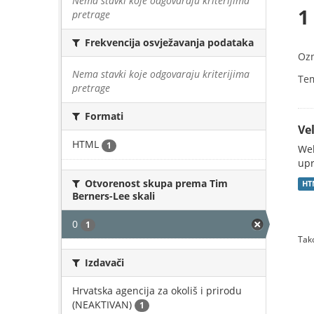
Nema stavki koje odgovaraju kriterijima
1
pretrage
Frekvencija osvježavanja podataka
Oz
Nema stavki koje odgovaraju kriterijima
Te
pretrage
Formati
Vel
HTML
1
Web
upr
Otvorenost skupa prema Tim
HT
Berners-Lee skali
0
1
Tako
Izdavači
Hrvatska agencija za okoliš i prirodu
(NEAKTIVAN)
1