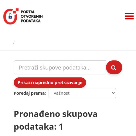
Preskoči
na
sadržaj
Skupovi podаtаkа
Prikaži napredno pretraživanje
Poredaj prema
Pronađeno skupova
podataka: 1