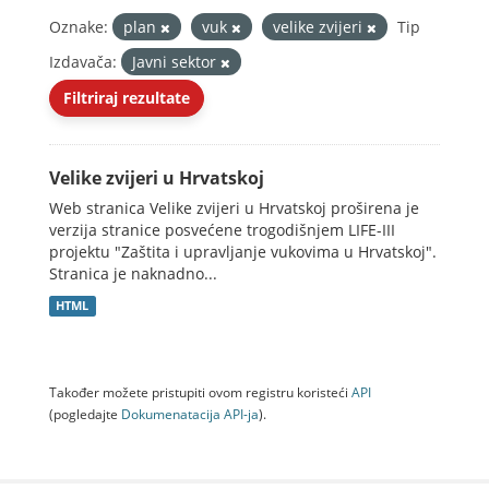
Oznake:
plan
vuk
velike zvijeri
Tip
Izdavača:
Javni sektor
Filtriraj rezultate
Velike zvijeri u Hrvatskoj
Web stranica Velike zvijeri u Hrvatskoj proširena je
verzija stranice posvećene trogodišnjem LIFE-III
projektu "Zaštita i upravljanje vukovima u Hrvatskoj".
Stranica je naknadno...
HTML
Također možete pristupiti ovom registru koristeći
API
(pogledajte
Dokumenаtаcijа API-jа
).