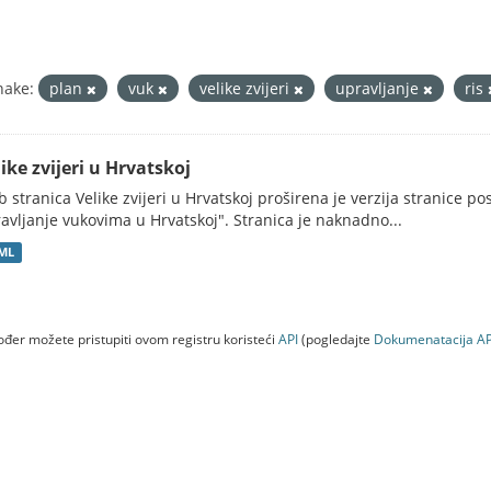
nake:
plan
vuk
velike zvijeri
upravljanje
ris
ike zvijeri u Hrvatskoj
 stranica Velike zvijeri u Hrvatskoj proširena je verzija stranice po
avljanje vukovima u Hrvatskoj". Stranica je naknadno...
ML
đer možete pristupiti ovom registru koristeći
API
(pogledajte
Dokumenаtаcijа AP