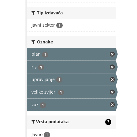
Tip izdavača
Javni sektor
1
Oznake
plan
1
ris
1
upravljanje
1
velike zvijeri
1
vuk
1
Vrsta podataka
?
Javno
1