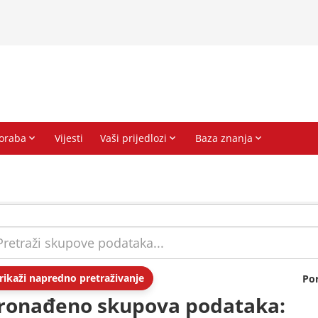
rikaži napredno pretraživanje
Po
ronađeno skupova podataka: