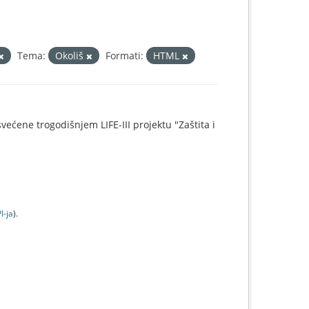
Tema:
Okoliš
Formati:
HTML
svećene trogodišnjem LIFE-III projektu "Zaštita i
I-jа
).