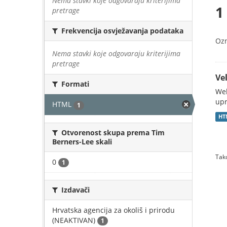
Nema stavki koje odgovaraju kriterijima
1
pretrage
Frekvencija osvježavanja podataka
Oz
Nema stavki koje odgovaraju kriterijima
pretrage
Vel
Formati
Web
upr
HTML
1
HT
Otvorenost skupa prema Tim
Berners-Lee skali
Tako
0
1
Izdavači
Hrvatska agencija za okoliš i prirodu
(NEAKTIVAN)
1