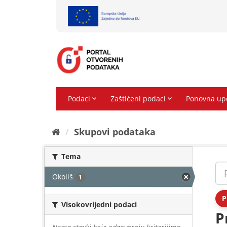
Preskoči
na
sadržaj
Skupovi podаtаkа
Tema
Okoliš
1
P
Visokovrijedni podaci
P