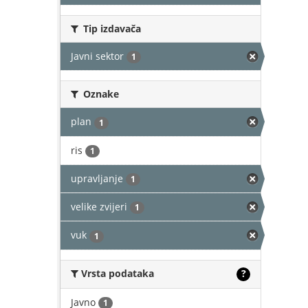
Tip izdavača
Javni sektor
1
Oznake
plan
1
ris
1
upravljanje
1
velike zvijeri
1
vuk
1
Vrsta podataka
?
Javno
1