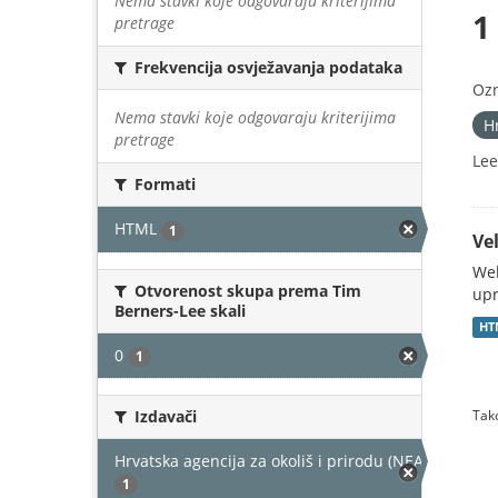
Nema stavki koje odgovaraju kriterijima
1
pretrage
Frekvencija osvježavanja podataka
Oz
Nema stavki koje odgovaraju kriterijima
H
pretrage
Lee
Formati
HTML
1
Vel
Web
Otvorenost skupa prema Tim
upr
Berners-Lee skali
HT
0
1
Izdavači
Tako
Hrvatska agencija za okoliš i prirodu (NEAKTIVAN)
1