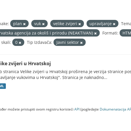
nake:
plan
vuk
velike zvijeri
upravljanje
Tema
rvatska agencija za okoliš i prirodu (NEAKTIVAN)
Formati:
HT
 skali:
0
Tip Izdavača:
Javni sektor
ike zvijeri u Hrvatskoj
 stranica Velike zvijeri u Hrvatskoj proširena je verzija stranice po
avljanje vukovima u Hrvatskoj". Stranica je naknadno...
ML
đer možete pristupiti ovom registru koristeći
API
(pogledajte
Dokumenаtаcijа AP