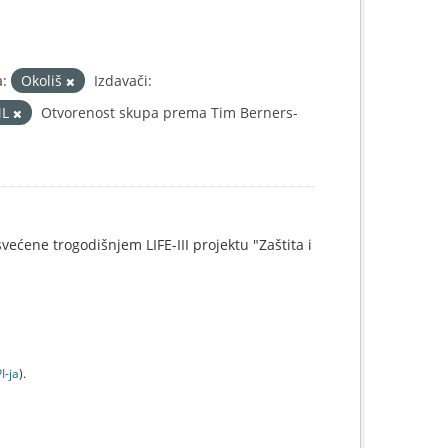
:
Okoliš
Izdavači:
ML
Otvorenost skupa prema Tim Berners-
svećene trogodišnjem LIFE-III projektu "Zaštita i
I-jа
).