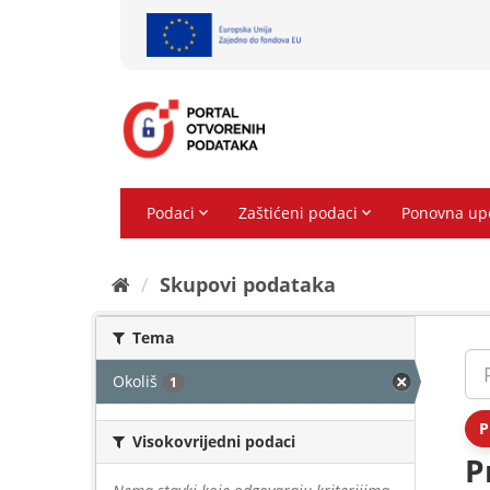
Preskoči
na
sadržaj
Skupovi podаtаkа
Tema
Okoliš
1
P
Visokovrijedni podaci
P