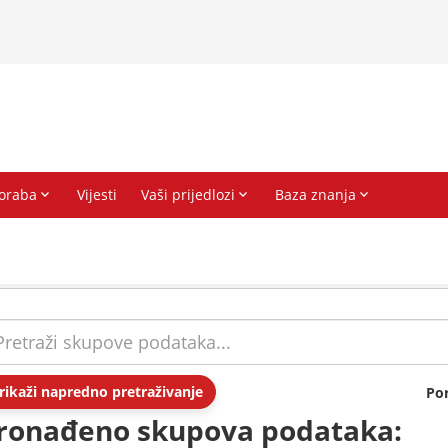
rikaži napredno pretraživanje
Po
ronađeno skupova podataka: