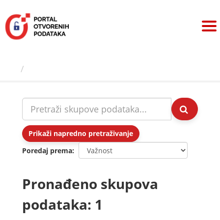
Preskoči
na
sadržaj
Skupovi podаtаkа
Prikaži napredno pretraživanje
Poredaj prema
Pronađeno skupova
podataka: 1