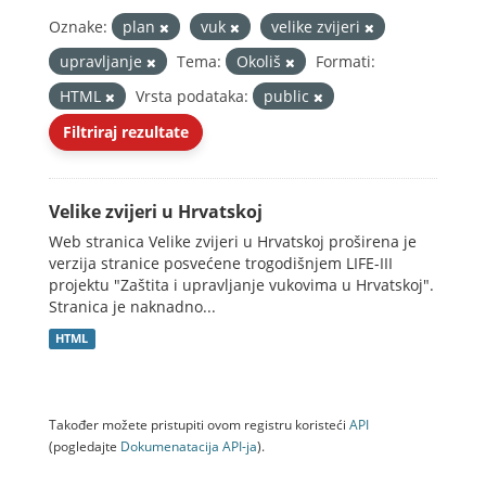
Oznake:
plan
vuk
velike zvijeri
upravljanje
Tema:
Okoliš
Formati:
HTML
Vrsta podataka:
public
Filtriraj rezultate
Velike zvijeri u Hrvatskoj
Web stranica Velike zvijeri u Hrvatskoj proširena je
verzija stranice posvećene trogodišnjem LIFE-III
projektu "Zaštita i upravljanje vukovima u Hrvatskoj".
Stranica je naknadno...
HTML
Također možete pristupiti ovom registru koristeći
API
(pogledajte
Dokumenаtаcijа API-jа
).