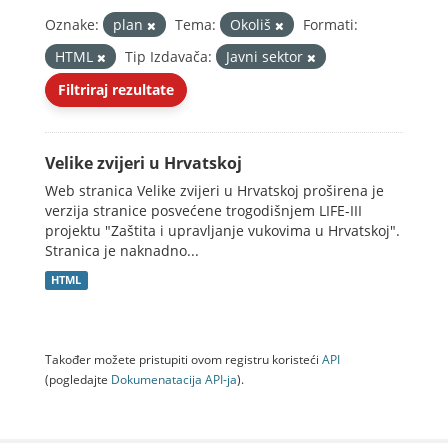
Oznake:
plan
Tema:
Okoliš
Formati:
HTML
Tip Izdavača:
Javni sektor
Filtriraj rezultate
Velike zvijeri u Hrvatskoj
Web stranica Velike zvijeri u Hrvatskoj proširena je
verzija stranice posvećene trogodišnjem LIFE-III
projektu "Zaštita i upravljanje vukovima u Hrvatskoj".
Stranica je naknadno...
HTML
Također možete pristupiti ovom registru koristeći
API
(pogledajte
Dokumenаtаcijа API-jа
).