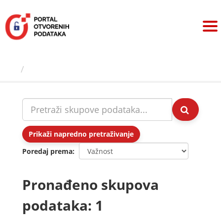
Preskoči
na
sadržaj
Skupovi podаtаkа
Prikaži napredno pretraživanje
Poredaj prema
Pronađeno skupova
podataka: 1