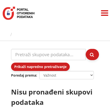
Preskoči
na
sadržaj
Skupovi podаtаkа
Prikaži napredno pretraživanje
Poredaj prema
Nisu pronađeni skupovi
podataka