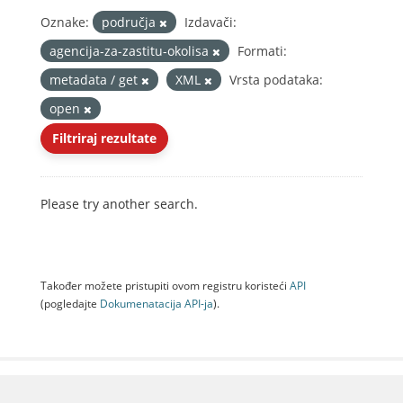
Oznake:
područja
Izdavači:
agencija-za-zastitu-okolisa
Formati:
metadata / get
XML
Vrsta podataka:
open
Filtriraj rezultate
Please try another search.
Također možete pristupiti ovom registru koristeći
API
(pogledajte
Dokumenаtаcijа API-jа
).