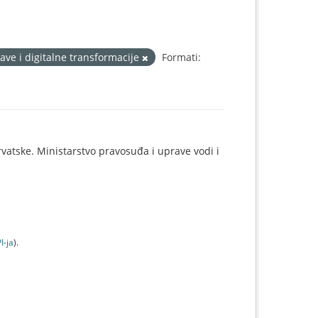
ave i digitalne transformacije
Formati:
rvatske. Ministarstvo pravosuđa i uprave vodi i
I-jа
).