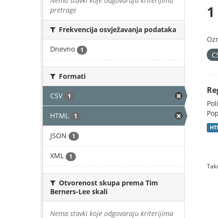
Nema stavki koje odgovaraju kriterijima
1
pretrage
Frekvencija osvježavanja podataka
Oz
Dnevno
1
C
Formati
Re
CSV
1
Pol
Pop
HTML
1
HT
JSON
1
XML
1
Tako
Otvorenost skupa prema Tim
Berners-Lee skali
Nema stavki koje odgovaraju kriterijima