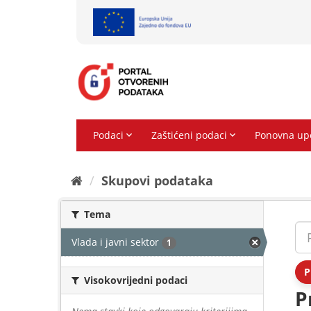
Preskoči
na
sadržaj
Skupovi podаtаkа
Tema
Vlada i javni sektor
1
P
Visokovrijedni podaci
P