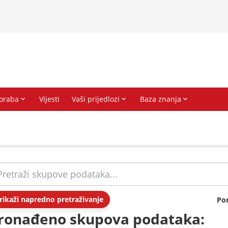
rikaži napredno pretraživanje
Po
ronađeno skupova podataka: