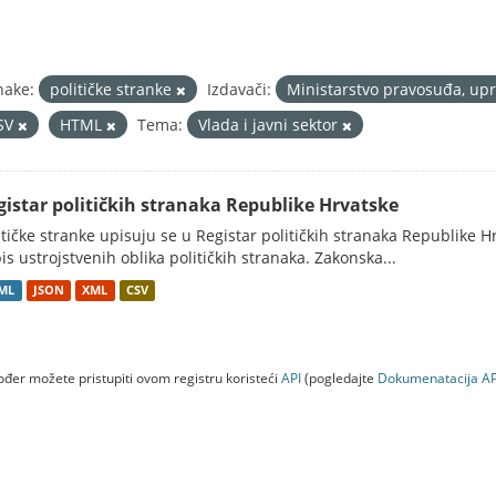
nake:
političke stranke
Izdavači:
Ministarstvo pravosuđa, upr
SV
HTML
Tema:
Vlada i javni sektor
gistar političkih stranaka Republike Hrvatske
itičke stranke upisuju se u Registar političkih stranaka Republike H
is ustrojstvenih oblika političkih stranaka. Zakonska...
ML
JSON
XML
CSV
đer možete pristupiti ovom registru koristeći
API
(pogledajte
Dokumenаtаcijа AP