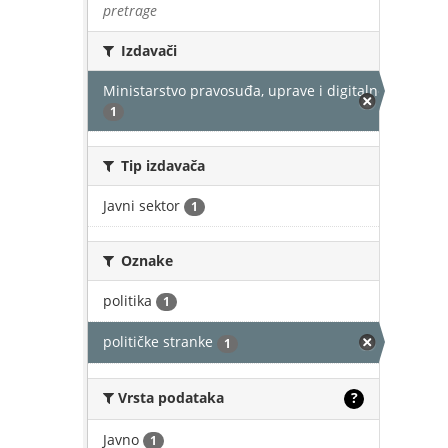
pretrage
Izdavači
Ministarstvo pravosuđa, uprave i digitalne transfor
1
Tip izdavača
Javni sektor
1
Oznake
politika
1
političke stranke
1
Vrsta podataka
?
Javno
1