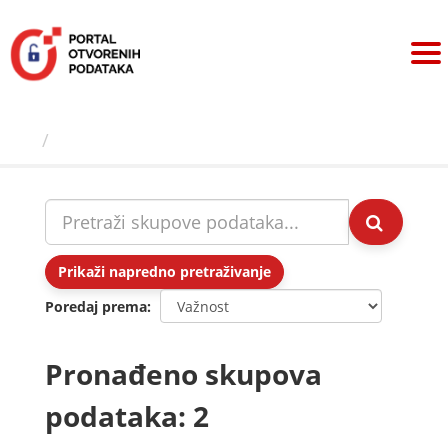
Preskoči
na
sadržaj
Skupovi podаtаkа
Prikaži napredno pretraživanje
Poredaj prema
Pronađeno skupova
podataka: 2