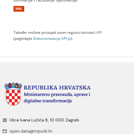
XML
Također možete pristupiti ovom registru koristeći
API
(pogledajte
Dokumenаtаcijа API-jа
).