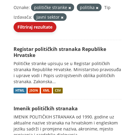
Oznake:
političke stranke
politika
Tip
Izdavača:
Javni sektor
Filtriraj rezultate
Registar političkih stranaka Republike
Hrvatske
Političke stranke upisuju se u Registar političkih
stranaka Republike Hrvatske. Ministarstvo pravosuđa
i uprave vodi i Popis ustrojstvenih oblika političkih
stranaka. Zakonska...
HTML
JSON
XML
CSV
Imenik političkih stranaka
IMENIK POLITIČKIH STRANAKA od 1990. godine uz
aktualne nazive stranaka na hrvatskom i engleskom
jeziku sadrži i promjene naziva, akronime, mjesto
osnivanja i razdoblje djelovanja.