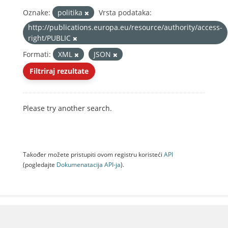
Oznake:
politika
Vrsta podataka:
http://publications.europa.eu/resource/authority/access-
right/PUBLIC
Formati:
XML
JSON
Filtriraj rezultate
Please try another search.
Također možete pristupiti ovom registru koristeći
API
(pogledajte
Dokumenаtаcijа API-jа
).