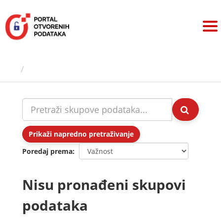
Preskoči
na
sadržaj
Skupovi podаtаkа
Prikaži napredno pretraživanje
Poredaj prema
Nisu pronađeni skupovi
podataka