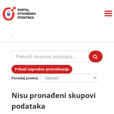
Preskoči
na
sadržaj
Skupovi podаtаkа
Prikaži napredno pretraživanje
Poredaj prema
Nisu pronađeni skupovi
podataka