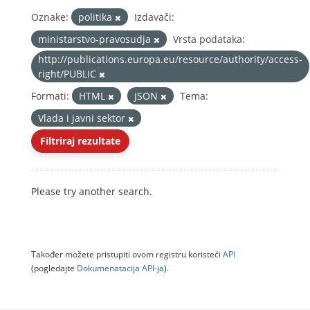
Oznake:
politika
Izdavači:
ministarstvo-pravosudja
Vrsta podataka:
http://publications.europa.eu/resource/authority/access-
right/PUBLIC
Formati:
HTML
JSON
Tema:
Vlada i javni sektor
Filtriraj rezultate
Please try another search.
Također možete pristupiti ovom registru koristeći
API
(pogledajte
Dokumenаtаcijа API-jа
).