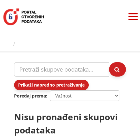
Preskoči
na
sadržaj
Skupovi podаtаkа
Prikaži napredno pretraživanje
Poredaj prema
Nisu pronađeni skupovi
podataka