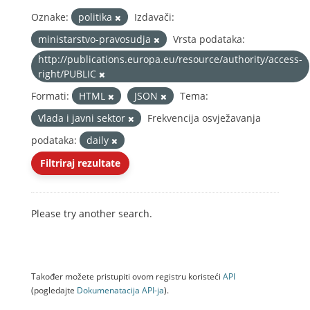
Oznake:
politika
Izdavači:
ministarstvo-pravosudja
Vrsta podataka:
http://publications.europa.eu/resource/authority/access-
right/PUBLIC
Formati:
HTML
JSON
Tema:
Vlada i javni sektor
Frekvencija osvježavanja
podataka:
daily
Filtriraj rezultate
Please try another search.
Također možete pristupiti ovom registru koristeći
API
(pogledajte
Dokumenаtаcijа API-jа
).