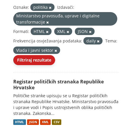
Oznake:
politika
Izdavači:
Ministarstvo pravosuđa, uprave i digitalne
transformacije
Formati:
HTML
XML
JSON
Frekvencija osvježavanja podataka:
daily
Tema:
Vlada i javni sektor
Filtriraj rezultate
Registar političkih stranaka Republike
Hrvatske
Političke stranke upisuju se u Registar političkih
stranaka Republike Hrvatske. Ministarstvo pravosuđa
i uprave vodi i Popis ustrojstvenih oblika političkih
stranaka. Zakonska...
HTML
JSON
XML
CSV