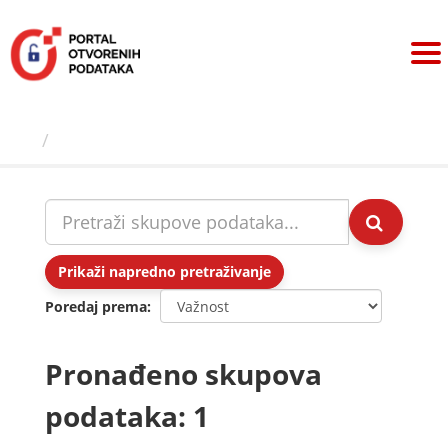
Preskoči
na
sadržaj
Skupovi podаtаkа
Prikaži napredno pretraživanje
Poredaj prema
Pronađeno skupova
podataka: 1