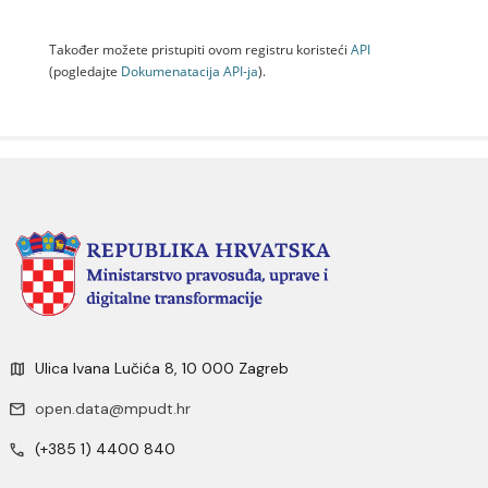
Također možete pristupiti ovom registru koristeći
API
(pogledajte
Dokumenаtаcijа API-jа
).