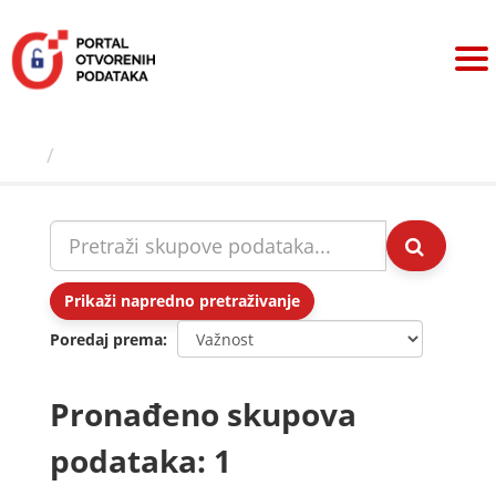
Preskoči
na
sadržaj
Skupovi podаtаkа
Prikaži napredno pretraživanje
Poredaj prema
Pronađeno skupova
podataka: 1