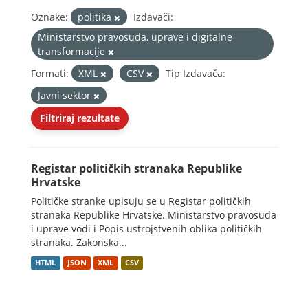
Oznake:
politika
Izdavači:
Ministarstvo pravosuđa, uprave i digitalne
transformacije
Formati:
XML
CSV
Tip Izdavača:
Javni sektor
Filtriraj rezultate
Registar političkih stranaka Republike
Hrvatske
Političke stranke upisuju se u Registar političkih
stranaka Republike Hrvatske. Ministarstvo pravosuđa
i uprave vodi i Popis ustrojstvenih oblika političkih
stranaka. Zakonska...
HTML
JSON
XML
CSV