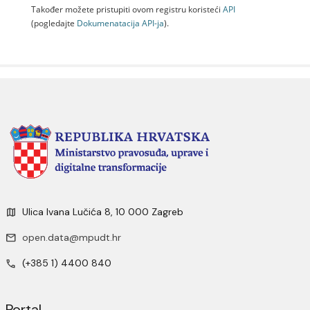
Također možete pristupiti ovom registru koristeći
API
(pogledajte
Dokumenаtаcijа API-jа
).