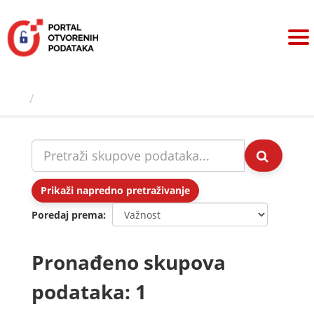
Preskoči
na
sadržaj
Skupovi podаtаkа
Prikaži napredno pretraživanje
Poredaj prema
Pronađeno skupova
podataka: 1