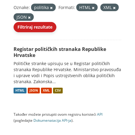
Oznake:
politika
Formati:
HTML
XML
JSON
Filtriraj rezultate
Registar političkih stranaka Republike
Hrvatske
Političke stranke upisuju se u Registar političkih
stranaka Republike Hrvatske. Ministarstvo pravosuđa
i uprave vodi i Popis ustrojstvenih oblika političkih
stranaka. Zakonska...
HTML
JSON
XML
CSV
Također možete pristupiti ovom registru koristeći
API
(pogledajte
Dokumenаtаcijа API-jа
).