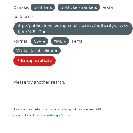
Oznake:
politika
političke stranke
Vrsta
podataka:
http://publications.europa.eu/resource/authority/access-
right/PUBLIC
Formati:
CSV
XML
Tema:
Vlada i javni sektor
Filtriraj rezultate
Please try another search.
Također možete pristupiti ovom registru koristeći
API
(pogledajte
Dokumenаtаcijа API-jа
).