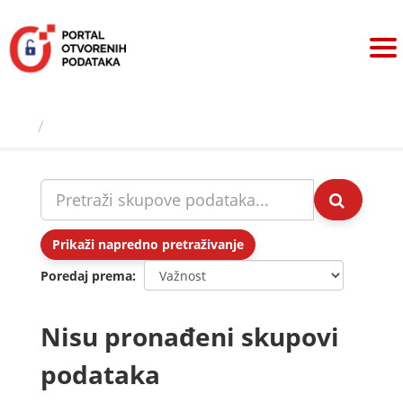
Preskoči
na
sadržaj
Skupovi podаtаkа
Prikaži napredno pretraživanje
Poredaj prema
Nisu pronađeni skupovi
podataka