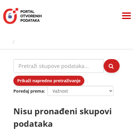
Preskoči
na
sadržaj
Skupovi podаtаkа
Prikaži napredno pretraživanje
Poredaj prema
Nisu pronađeni skupovi
podataka