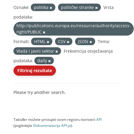
Oznake:
politika
političke stranke
Vrsta
podataka:
http://publications.europa.eu/resource/authority/access-
right/PUBLIC
Formati:
HTML
CSV
JSON
Tema:
Vlada i javni sektor
Frekvencija osvježavanja
podataka:
daily
Filtriraj rezultate
Please try another search.
Također možete pristupiti ovom registru koristeći
API
(pogledajte
Dokumenаtаcijа API-jа
).