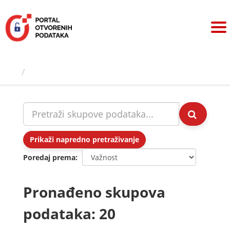
Preskoči
na
sadržaj
Skupovi podаtаkа
Prikaži napredno pretraživanje
Poredaj prema
Pronađeno skupova
podataka: 20