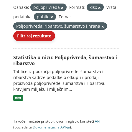
Oznake:
poljoprivreda
Formati:
xlsx
Vrsta
podataka:
public
Tema:
Poljoprivreda, ribarstvo, šumarstvo i hrana
Filtriraj rezultate
Statistika u nizu: Poljoprivreda, šumarstvo i
ribarstvo
Tablice iz područja poljoprivrede, šumarstva i
ribarstva sadrže podatke o otkupu i prodaji
proizvoda poljoprivrede, šumarstva i ribarstva,
kravljem mlijeku i mliječnim...
xlsx
Također možete pristupiti ovom registru koristeći
API
(pogledajte
Dokumenаtаcijа API-jа
).