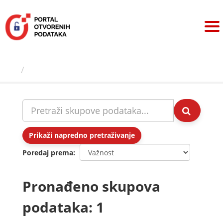
Preskoči
na
sadržaj
Skupovi podаtаkа
Prikaži napredno pretraživanje
Poredaj prema
Pronađeno skupova
podataka: 1