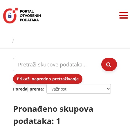
Preskoči
na
sadržaj
Skupovi podаtаkа
Prikaži napredno pretraživanje
Poredaj prema
Pronađeno skupova
podataka: 1