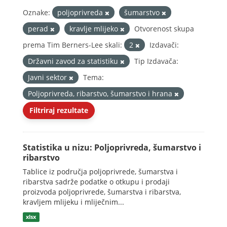
Oznake:
poljoprivreda
šumarstvo
perad
kravlje mlijeko
Otvorenost skupa
prema Tim Berners-Lee skali:
2
Izdavači:
Državni zavod za statistiku
Tip Izdavača:
Javni sektor
Tema:
Poljoprivreda, ribarstvo, šumarstvo i hrana
Filtriraj rezultate
Statistika u nizu: Poljoprivreda, šumarstvo i
ribarstvo
Tablice iz područja poljoprivrede, šumarstva i
ribarstva sadrže podatke o otkupu i prodaji
proizvoda poljoprivrede, šumarstva i ribarstva,
kravljem mlijeku i mliječnim...
xlsx