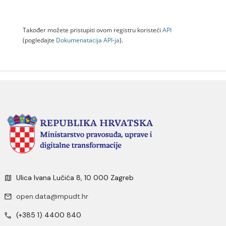
Također možete pristupiti ovom registru koristeći
API
(pogledajte
Dokumenаtаcijа API-jа
).