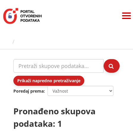
Preskoči
na
sadržaj
Skupovi podаtаkа
Prikaži napredno pretraživanje
Poredaj prema
Pronađeno skupova
podataka: 1