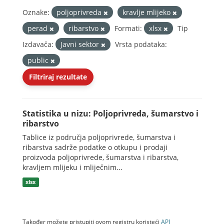
Oznake:
poljoprivreda
kravlje mlijeko
perad
ribarstvo
Formati:
xlsx
Tip
Izdavača:
Javni sektor
Vrsta podataka:
public
Filtriraj rezultate
Statistika u nizu: Poljoprivreda, šumarstvo i
ribarstvo
Tablice iz područja poljoprivrede, šumarstva i
ribarstva sadrže podatke o otkupu i prodaji
proizvoda poljoprivrede, šumarstva i ribarstva,
kravljem mlijeku i mliječnim...
xlsx
Također možete pristupiti ovom registru koristeći
API