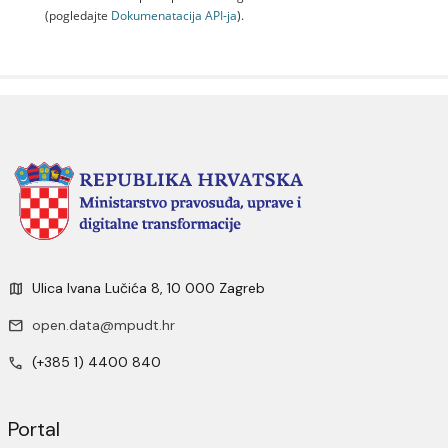
(pogledajte
Dokumenаtаcijа API-jа
).