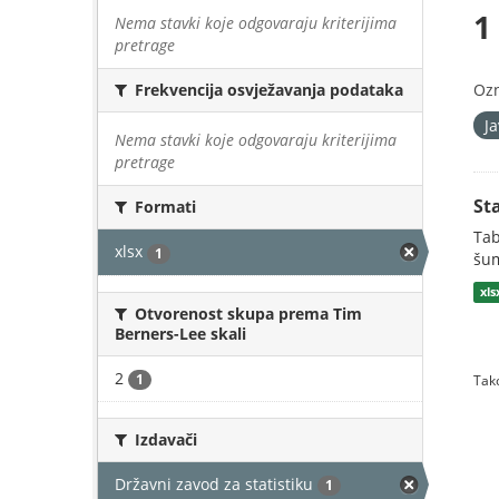
1
Nema stavki koje odgovaraju kriterijima
pretrage
Oz
Frekvencija osvježavanja podataka
J
Nema stavki koje odgovaraju kriterijima
pretrage
St
Formati
Tab
xlsx
1
šum
xls
Otvorenost skupa prema Tim
Berners-Lee skali
2
1
Tako
Izdavači
Državni zavod za statistiku
1