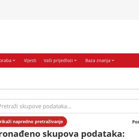
rikaži napredno pretraživanje
Po
ronađeno skupova podataka: