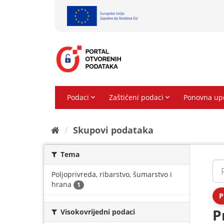
Preskoči
na
sadržaj
Skupovi podаtаkа
Tema
Poljoprivreda, ribarstvo, šumarstvo i
hrana
1
P
P
Visokovrijedni podaci