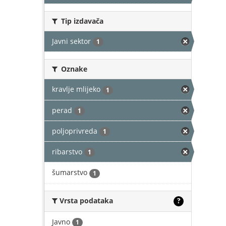
Tip izdavača
Javni sektor
1
Oznake
kravlje mlijeko
1
perad
1
poljoprivreda
1
ribarstvo
1
šumarstvo
1
Vrsta podataka
?
Javno
1