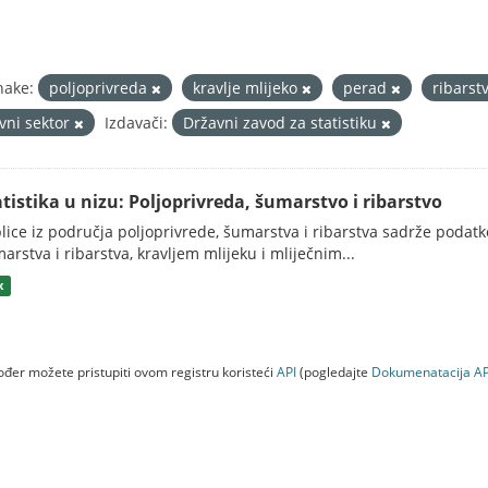
nake:
poljoprivreda
kravlje mlijeko
perad
ribarst
avni sektor
Izdavači:
Državni zavod za statistiku
atistika u nizu: Poljoprivreda, šumarstvo i ribarstvo
lice iz područja poljoprivrede, šumarstva i ribarstva sadrže podatk
arstva i ribarstva, kravljem mlijeku i mliječnim...
x
đer možete pristupiti ovom registru koristeći
API
(pogledajte
Dokumenаtаcijа AP