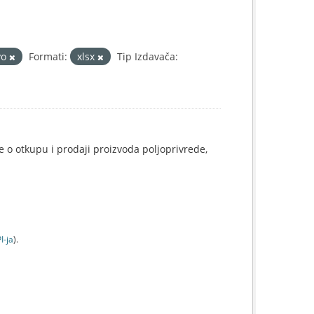
vo
Formati:
xlsx
Tip Izdavača:
e o otkupu i prodaji proizvoda poljoprivrede,
I-jа
).