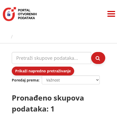
Preskoči
na
sadržaj
Skupovi podаtаkа
Prikaži napredno pretraživanje
Poredaj prema
Pronađeno skupova
podataka: 1