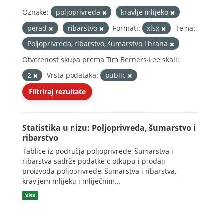
Oznake:
poljoprivreda
kravlje mlijeko
perad
ribarstvo
Formati:
xlsx
Tema:
Poljoprivreda, ribarstvo, šumarstvo i hrana
Otvorenost skupa prema Tim Berners-Lee skali:
2
Vrsta podataka:
public
Filtriraj rezultate
Statistika u nizu: Poljoprivreda, šumarstvo i
ribarstvo
Tablice iz područja poljoprivrede, šumarstva i
ribarstva sadrže podatke o otkupu i prodaji
proizvoda poljoprivrede, šumarstva i ribarstva,
kravljem mlijeku i mliječnim...
xlsx