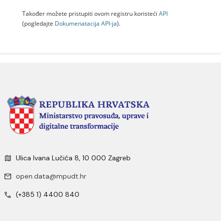
Također možete pristupiti ovom registru koristeći
API
(pogledajte
Dokumenаtаcijа API-jа
).