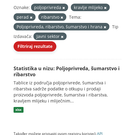
Oznake:
poljoprivreda
kravlje mlijeko
perad
ribarstvo
Tema:
Poljoprivreda, ribarstvo, šumarstvo i hrana
Tip
Izdavača:
Javni sektor
Filtriraj rezultate
Statistika u nizu: Poljoprivreda, šumarstvo i
ribarstvo
Tablice iz područja poljoprivrede, šumarstva i
ribarstva sadrže podatke o otkupu i prodaji
proizvoda poljoprivrede, šumarstva i ribarstva,
kravljem mlijeku i mliječnim...
xlsx
Također možete pristupiti ovom registru koristeći
API