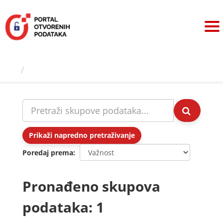
Preskoči
na
sadržaj
Skupovi podаtаkа
Prikaži napredno pretraživanje
Poredaj prema
Pronađeno skupova
podataka: 1