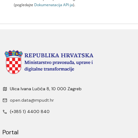
(pogledajte
Dokumenаtаcijа API-jа
).