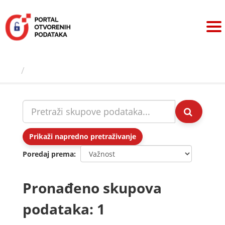
Preskoči
na
sadržaj
Skupovi podаtаkа
Prikaži napredno pretraživanje
Poredaj prema
Pronađeno skupova
podataka: 1