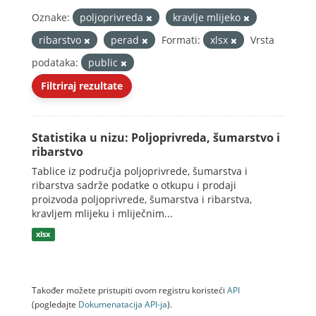
Oznake:
poljoprivreda
kravlje mlijeko
ribarstvo
perad
Formati:
xlsx
Vrsta
podataka:
public
Filtriraj rezultate
Statistika u nizu: Poljoprivreda, šumarstvo i
ribarstvo
Tablice iz područja poljoprivrede, šumarstva i
ribarstva sadrže podatke o otkupu i prodaji
proizvoda poljoprivrede, šumarstva i ribarstva,
kravljem mlijeku i mliječnim...
xlsx
Također možete pristupiti ovom registru koristeći
API
(pogledajte
Dokumenаtаcijа API-jа
).