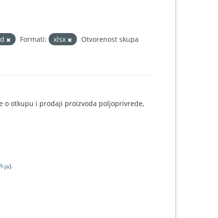
ad
Formati:
xlsx
Otvorenost skupa
e o otkupu i prodaji proizvoda poljoprivrede,
I-jа
).