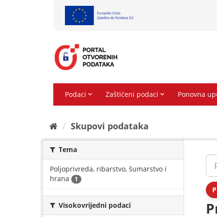
Preskoči
na
sadržaj
Skupovi podаtаkа
Tema
Poljoprivreda, ribarstvo, šumarstvo i
hrana
1
P
P
Visokovrijedni podaci