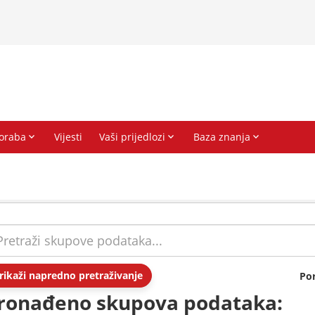
rikaži napredno pretraživanje
Po
ronađeno skupova podataka: