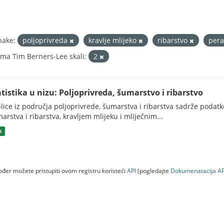
nake:
poljoprivreda
kravlje mlijeko
ribarstvo
per
ma Tim Berners-Lee skali:
2
atistika u nizu: Poljoprivreda, šumarstvo i ribarstvo
lice iz područja poljoprivrede, šumarstva i ribarstva sadrže podatk
arstva i ribarstva, kravljem mlijeku i mliječnim...
x
đer možete pristupiti ovom registru koristeći
API
(pogledajte
Dokumenаtаcijа AP