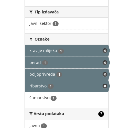
Tip izdavača
Javni sektor
1
Oznake
kravlje mlijeko
1
perad
1
poljoprivreda
1
ribarstvo
1
šumarstvo
1
Vrsta podataka
?
Javno
1