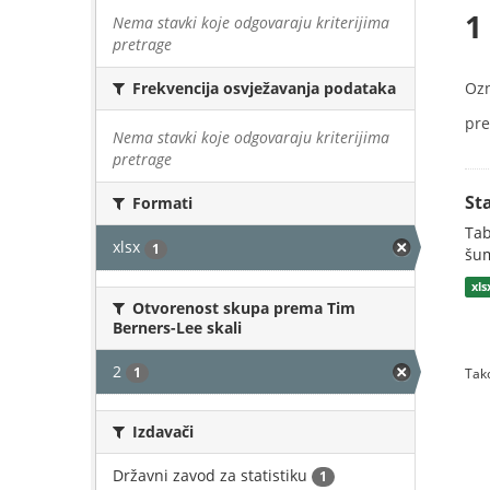
1
Nema stavki koje odgovaraju kriterijima
pretrage
Oz
Frekvencija osvježavanja podataka
pre
Nema stavki koje odgovaraju kriterijima
pretrage
St
Formati
Tab
xlsx
1
šum
xls
Otvorenost skupa prema Tim
Berners-Lee skali
2
1
Tako
Izdavači
Državni zavod za statistiku
1