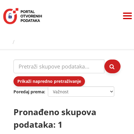
Preskoči
na
sadržaj
Skupovi podаtаkа
Prikaži napredno pretraživanje
Poredaj prema
Pronađeno skupova
podataka: 1