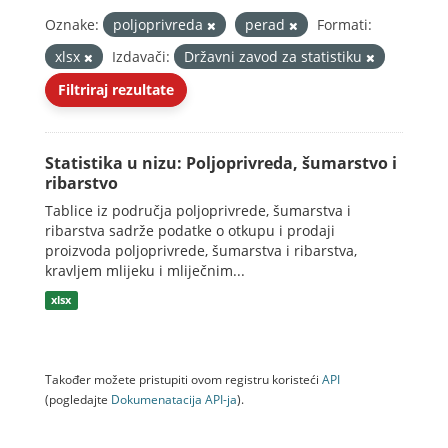
Oznake:
poljoprivreda
perad
Formati:
xlsx
Izdavači:
Državni zavod za statistiku
Filtriraj rezultate
Statistika u nizu: Poljoprivreda, šumarstvo i
ribarstvo
Tablice iz područja poljoprivrede, šumarstva i
ribarstva sadrže podatke o otkupu i prodaji
proizvoda poljoprivrede, šumarstva i ribarstva,
kravljem mlijeku i mliječnim...
xlsx
Također možete pristupiti ovom registru koristeći
API
(pogledajte
Dokumenаtаcijа API-jа
).