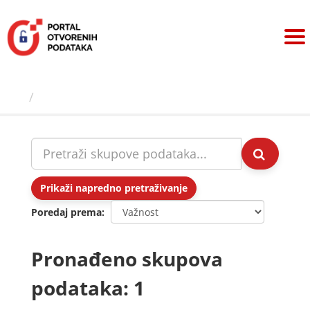
Preskoči
na
sadržaj
Skupovi podаtаkа
Prikaži napredno pretraživanje
Poredaj prema
Pronađeno skupova
podataka: 1