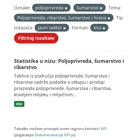
Oznake:
poljoprivreda
šumarstvo
Tema:
Poljoprivreda, ribarstvo, šumarstvo i hrana
Tip
Izdavača:
Javni sektor
Formati:
xlsx
Filtriraj rezultate
Statistika u nizu: Poljoprivreda, šumarstvo i
ribarstvo
Tablice iz područja poljoprivrede, šumarstva i
ribarstva sadrže podatke o otkupu i prodaji
proizvoda poljoprivrede, šumarstva i ribarstva,
kravljem mlijeku i mliječnim...
xlsx
Također možete pristupiti ovom registru koristeći
API
(pogledajte
Dokumenаtаcijа API-jа
).