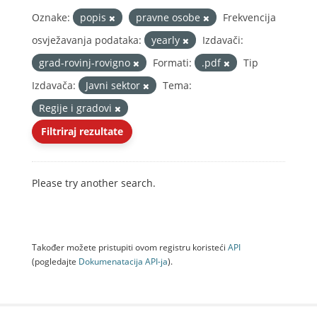
Oznake:
popis
pravne osobe
Frekvencija
osvježavanja podataka:
yearly
Izdavači:
grad-rovinj-rovigno
Formati:
.pdf
Tip
Izdavača:
Javni sektor
Tema:
Regije i gradovi
Filtriraj rezultate
Please try another search.
Također možete pristupiti ovom registru koristeći
API
(pogledajte
Dokumenаtаcijа API-jа
).