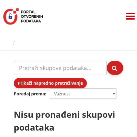
Preskoči
na
sadržaj
Skupovi podаtаkа
Prikaži napredno pretraživanje
Poredaj prema
Nisu pronađeni skupovi
podataka