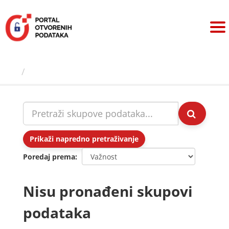
Preskoči
na
sadržaj
Skupovi podаtаkа
Prikaži napredno pretraživanje
Poredaj prema
Nisu pronađeni skupovi
podataka