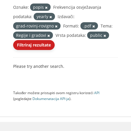
Oznake:
popis
Frekvencija osvježavanja
podataka:
yearly
Izdavači:
grad-rovinj-rovigno
Formati:
.pdf
Tema:
Regije i gradovi
Vrsta podataka:
public
Filtriraj rezultate
Please try another search.
Također možete pristupiti ovom registru koristeći
API
(pogledajte
Dokumenаtаcijа API-jа
).