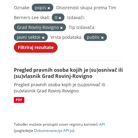
Oznake:
popis
Otvorenost skupa prema Tim
Berners-Lee skali:
0
Izdavači:
Grad Rovinj-Rovigno
Tip Izdavača:
Javni sektor
Vrsta podataka:
public
Filtriraj rezultate
Pregled pravnih osoba kojih je (su)osnivač ili
(su)vlasnik Grad Rovinj-Rovigno
Pregled pravnih osoba kojih je (su)osnivač ili
(su)vlasnik Grad Rovinj-Rovigno
PDF
Također možete pristupiti ovom registru koristeći
API
(pogledajte
Dokumenаtаcijа API-jа
).