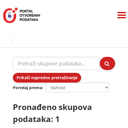
Preskoči
na
sadržaj
Skupovi podаtаkа
Prikaži napredno pretraživanje
Poredaj prema
Pronađeno skupova
podataka: 1