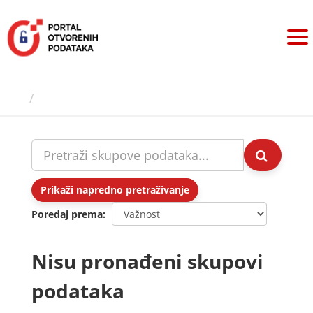
Preskoči
na
sadržaj
Skupovi podаtаkа
Prikaži napredno pretraživanje
Poredaj prema
Nisu pronađeni skupovi
podataka