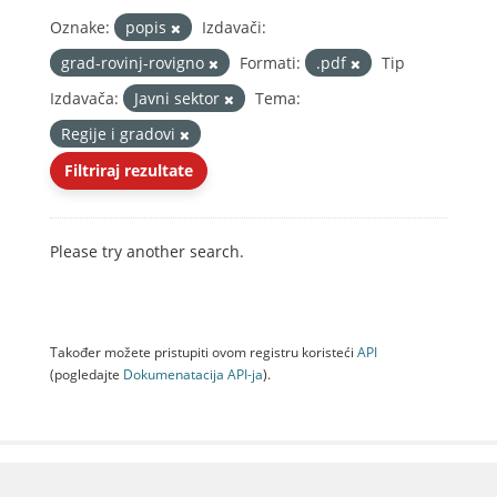
Oznake:
popis
Izdavači:
grad-rovinj-rovigno
Formati:
.pdf
Tip
Izdavača:
Javni sektor
Tema:
Regije i gradovi
Filtriraj rezultate
Please try another search.
Također možete pristupiti ovom registru koristeći
API
(pogledajte
Dokumenаtаcijа API-jа
).