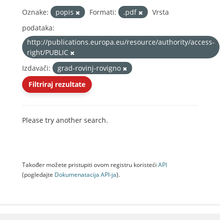
Oznake:
popis
Formati:
.pdf
Vrsta
podataka:
http://publications.europa.eu/resource/authority/access-
right/PUBLIC
Izdavači:
grad-rovinj-rovigno
Filtriraj rezultate
Please try another search.
Također možete pristupiti ovom registru koristeći
API
(pogledajte
Dokumenаtаcijа API-jа
).