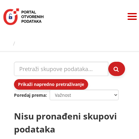
Preskoči
na
sadržaj
Skupovi podаtаkа
Prikaži napredno pretraživanje
Poredaj prema
Nisu pronađeni skupovi
podataka