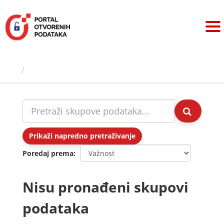
Preskoči
na
sadržaj
Skupovi podаtаkа
Prikaži napredno pretraživanje
Poredaj prema
Nisu pronađeni skupovi
podataka