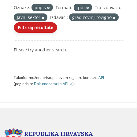
Oznake:
popis
Formati:
.pdf
Tip Izdavača:
Javni sektor
Izdavači:
grad-rovinj-rovigno
Filtriraj rezultate
Please try another search.
Također možete pristupiti ovom registru koristeći
API
(pogledajte
Dokumenаtаcijа API-jа
).