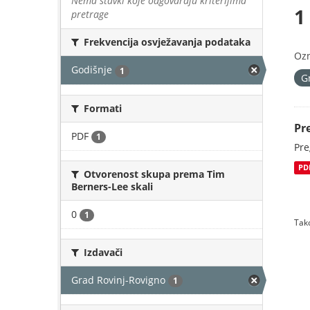
Nema stavki koje odgovaraju kriterijima
1
pretrage
Frekvencija osvježavanja podataka
Oz
Godišnje
1
G
Formati
Pr
PDF
1
Pre
PD
Otvorenost skupa prema Tim
Berners-Lee skali
0
1
Tako
Izdavači
Grad Rovinj-Rovigno
1