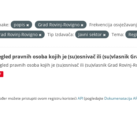
nake:
popis
Grad Rovinj-Rovigno
Frekvencija osvježavan
rad Rovinj-Rovigno
Tip Izdavača:
Javni sektor
Tema:
Regi
egled pravnih osoba kojih je (su)osnivač ili (su)vlasnik 
gled pravnih osoba kojih je (su)osnivač ili (su)vlasnik Grad Rovinj-
F
đer možete pristupiti ovom registru koristeći
API
(pogledajte
Dokumenаtаcijа AP