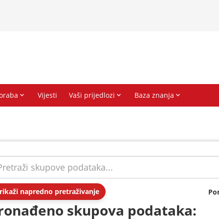
rikaži napredno pretraživanje
Po
ronađeno skupova podataka: