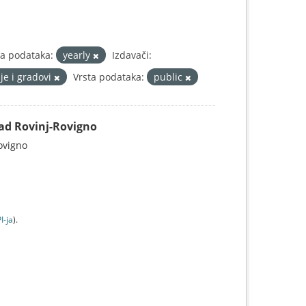
ja podataka:
yearly
Izdavači:
je i gradovi
Vrsta podataka:
public
Grad Rovinj-Rovigno
Rovigno
I-jа
).