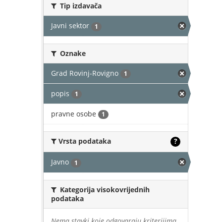
Tip izdavača
Javni sektor
1
Oznake
Grad Rovinj-Rovigno
1
popis
1
pravne osobe
1
Vrsta podataka
?
Javno
1
Kategorija visokovrijednih
podataka
Nema stavki koje odgovaraju kriterijima