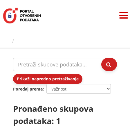
Preskoči
na
sadržaj
Skupovi podаtаkа
Prikaži napredno pretraživanje
Poredaj prema
Pronađeno skupova
podataka: 1