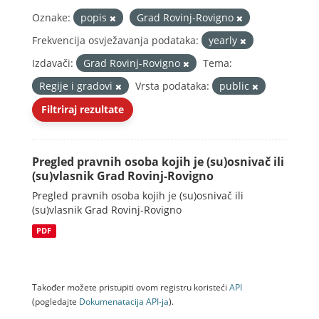
Oznake:
popis
Grad Rovinj-Rovigno
Frekvencija osvježavanja podataka:
yearly
Izdavači:
Grad Rovinj-Rovigno
Tema:
Regije i gradovi
Vrsta podataka:
public
Filtriraj rezultate
Pregled pravnih osoba kojih je (su)osnivač ili
(su)vlasnik Grad Rovinj-Rovigno
Pregled pravnih osoba kojih je (su)osnivač ili
(su)vlasnik Grad Rovinj-Rovigno
PDF
Također možete pristupiti ovom registru koristeći
API
(pogledajte
Dokumenаtаcijа API-jа
).