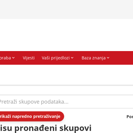
rikaži napredno pretraživanje
Po
isu pronađeni skupovi