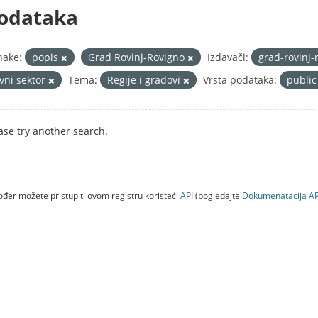
odataka
nake:
popis
Grad Rovinj-Rovigno
Izdavači:
grad-rovinj-
avni sektor
Tema:
Regije i gradovi
Vrsta podataka:
publi
ase try another search.
đer možete pristupiti ovom registru koristeći
API
(pogledajte
Dokumenаtаcijа AP