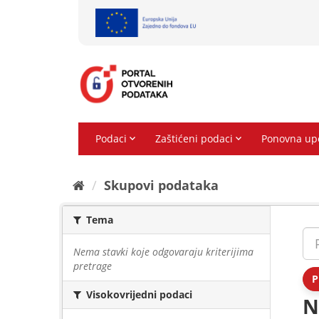
Preskoči
na
sadržaj
Skupovi podаtаkа
Tema
Nema stavki koje odgovaraju kriterijima
pretrage
P
Visokovrijedni podaci
N