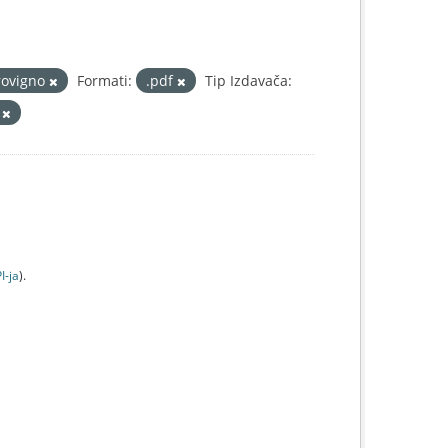
rovigno
Formati:
.pdf
Tip Izdavača:
c
I-jа
).