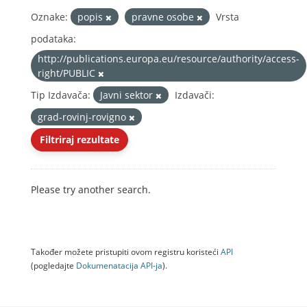
Oznake:
popis
pravne osobe
Vrsta
podataka:
http://publications.europa.eu/resource/authority/access-
right/PUBLIC
Tip Izdavača:
Javni sektor
Izdavači:
grad-rovinj-rovigno
Filtriraj rezultate
Please try another search.
Također možete pristupiti ovom registru koristeći
API
(pogledajte
Dokumenаtаcijа API-jа
).