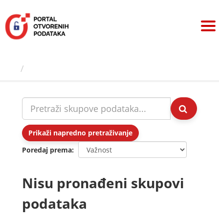
Preskoči
na
sadržaj
Skupovi podаtаkа
Prikaži napredno pretraživanje
Poredaj prema
Nisu pronađeni skupovi
podataka