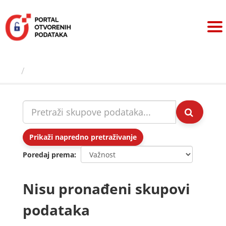
Preskoči
na
sadržaj
Skupovi podаtаkа
Prikaži napredno pretraživanje
Poredaj prema
Nisu pronađeni skupovi
podataka