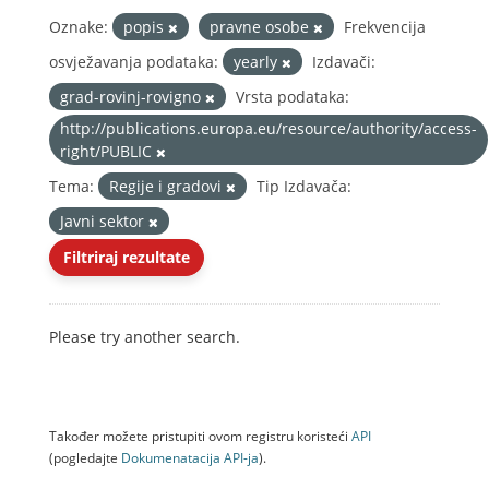
Oznake:
popis
pravne osobe
Frekvencija
osvježavanja podataka:
yearly
Izdavači:
grad-rovinj-rovigno
Vrsta podataka:
http://publications.europa.eu/resource/authority/access-
right/PUBLIC
Tema:
Regije i gradovi
Tip Izdavača:
Javni sektor
Filtriraj rezultate
Please try another search.
Također možete pristupiti ovom registru koristeći
API
(pogledajte
Dokumenаtаcijа API-jа
).