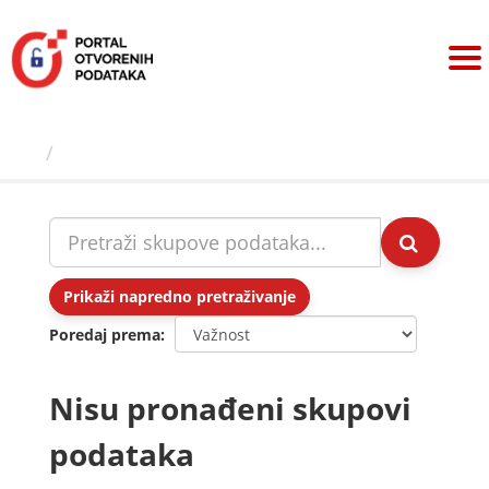
Preskoči
na
sadržaj
Skupovi podаtаkа
Prikaži napredno pretraživanje
Poredaj prema
Nisu pronađeni skupovi
podataka