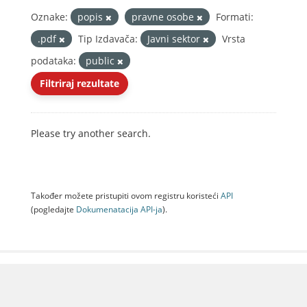
Oznake:
popis
pravne osobe
Formati:
.pdf
Tip Izdavača:
Javni sektor
Vrsta
podataka:
public
Filtriraj rezultate
Please try another search.
Također možete pristupiti ovom registru koristeći
API
(pogledajte
Dokumenаtаcijа API-jа
).